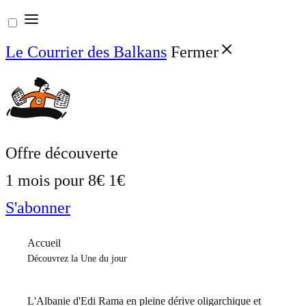
Aller
au
Le Courrier des Balkans
Fermer
contenu
Offre découverte
1 mois pour
8€
1€
S'abonner
Accueil
Découvrez la Une du jour
L'Albanie d'Edi Rama en pleine dérive oligarchique et