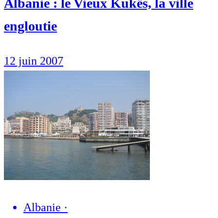
Albanie : le Vieux Kukës, la ville
engloutie
12 juin 2007
Albanie
·