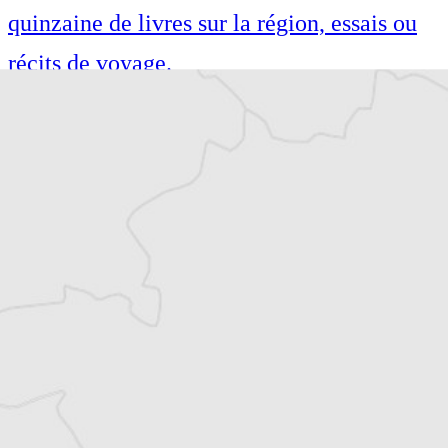
quinzaine de livres sur la région, essais ou
récits de voyage.
Tous nos articles de Osservatorio Balcani e
Caucaso