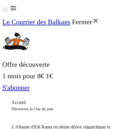
Aller
au
Le Courrier des Balkans
Fermer
contenu
Offre découverte
1 mois pour
8€
1€
S'abonner
Accueil
Découvrez la Une du jour
L'Albanie d'Edi Rama en pleine dérive oligarchique et