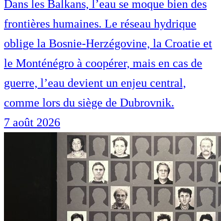
Dans les Balkans, l’eau se moque bien des
frontières humaines. Le réseau hydrique
oblige la Bosnie-Herzégovine, la Croatie et
le Monténégro à coopérer, mais en cas de
guerre, l’eau devient un enjeu central,
comme lors du siège de Dubrovnik.
7 août 2026