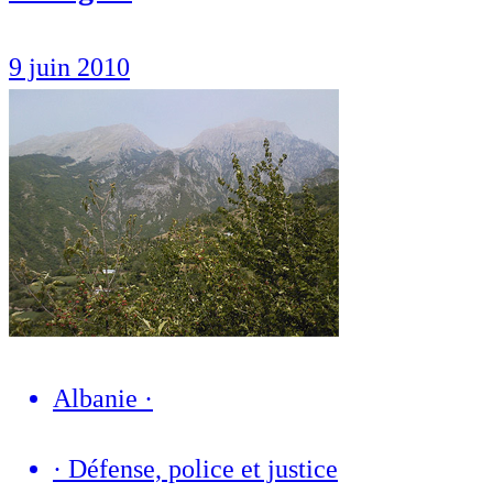
9 juin 2010
Albanie
·
·
Défense, police et justice