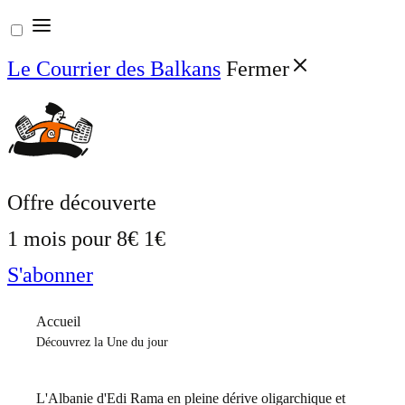
Aller
au
Le Courrier des Balkans
Fermer
contenu
Offre découverte
1 mois pour
8€
1€
S'abonner
Accueil
Découvrez la Une du jour
L'Albanie d'Edi Rama en pleine dérive oligarchique et