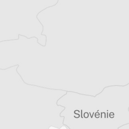
Aida
Traducteur⋅rice