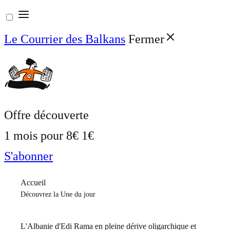
Aller
au
Le Courrier des Balkans
Fermer
contenu
Offre découverte
1 mois pour
8€
1€
S'abonner
Accueil
Découvrez la Une du jour
L'Albanie d'Edi Rama en pleine dérive oligarchique et