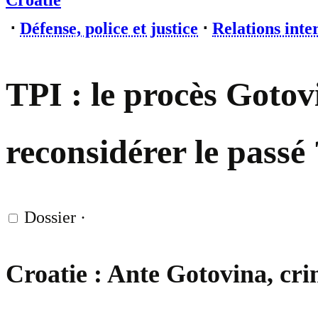
Croatie
⋅
Défense, police et justice
⋅
Relations inte
TPI : le procès Gotov
reconsidérer le passé 
Dossier
·
Croatie : Ante Gotovina, cri