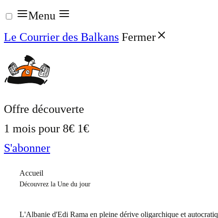
Aller
Menu
au
Le Courrier des Balkans
Fermer
contenu
Offre découverte
1 mois pour
8€
1€
S'abonner
Accueil
Découvrez la Une du jour
L'Albanie d'Edi Rama en pleine dérive oligarchique et autocrati