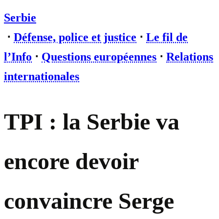
Serbie
⋅
Défense, police et justice
⋅
Le fil de
l’Info
⋅
Questions européennes
⋅
Relations
internationales
TPI : la Serbie va
encore devoir
convaincre Serge