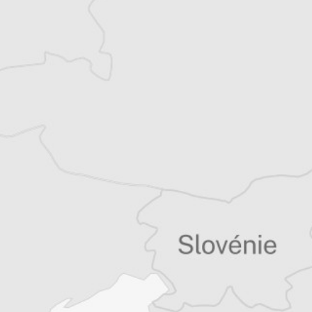
Charlotte Vogel
Auteur⋅rice