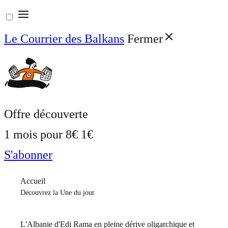
Aller
au
Le Courrier des Balkans
Fermer
contenu
Offre découverte
1 mois pour
8€
1€
S'abonner
Accueil
Découvrez la Une du jour
L'Albanie d'Edi Rama en pleine dérive oligarchique et