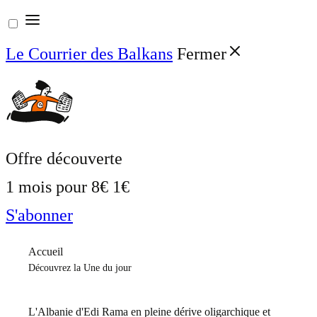
Aller
au
Le Courrier des Balkans
Fermer
contenu
Offre découverte
1 mois pour
8€
1€
S'abonner
Accueil
Découvrez la Une du jour
L'Albanie d'Edi Rama en pleine dérive oligarchique et