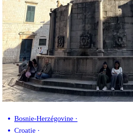
Bosnie-Herzégovine
·
Croatie
·