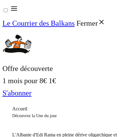
Aller
au
Le Courrier des Balkans
Fermer
contenu
Offre découverte
1 mois pour
8€
1€
S'abonner
Accueil
Découvrez la Une du jour
L'Albanie d'Edi Rama en pleine dérive oligarchique et