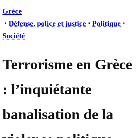
Grèce
⋅
Défense, police et justice
⋅
Politique
⋅
Société
Terrorisme en Grèce
: l’inquiétante
banalisation de la