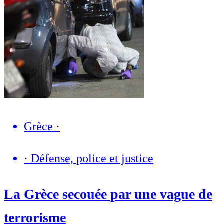
Grèce
·
·
Défense, police et justice
La Grèce secouée par une vague de
terrorisme