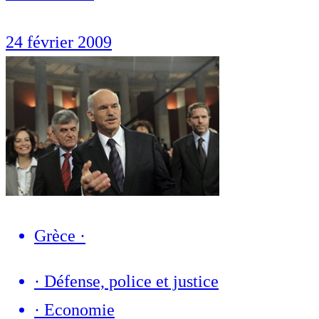
24 février 2009
Grèce
·
·
Défense, police et justice
·
Economie