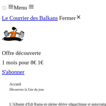
Aller
Menu
au
Le Courrier des Balkans
Fermer
contenu
Offre découverte
1 mois pour
8€
1€
S'abonner
Accueil
Découvrez la Une du jour
L'Albanie d'Edi Rama en pleine dérive oligarchique et autocrati