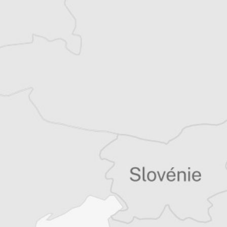
Rodolfo Toè
Notre correspondant à Sarajevo