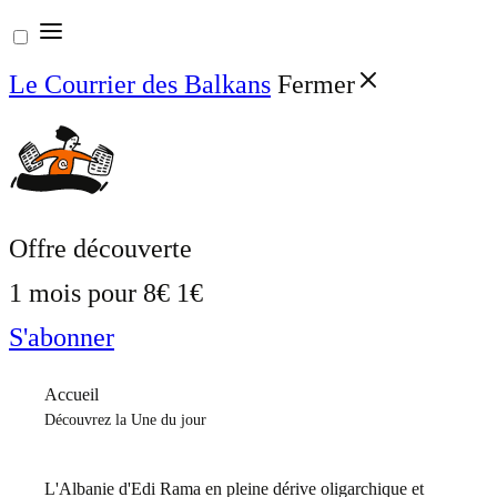
Aller
au
Le Courrier des Balkans
Fermer
contenu
Offre découverte
1 mois pour
8€
1€
S'abonner
Accueil
Découvrez la Une du jour
L'Albanie d'Edi Rama en pleine dérive oligarchique et