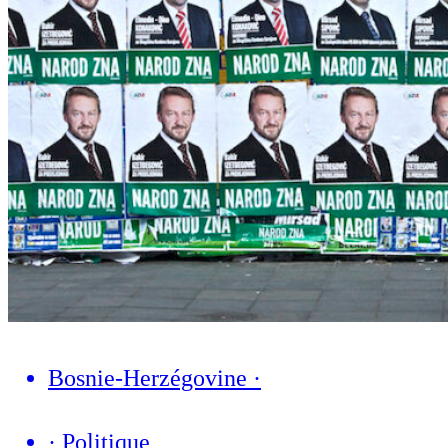
Bosnie-Herzégovine
·
·
Politique