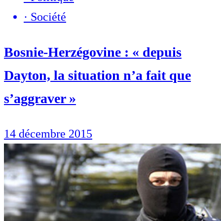
·
Société
Bosnie-Herzégovine : « depuis
Dayton, la situation n’a fait que
s’aggraver »
14 décembre 2015