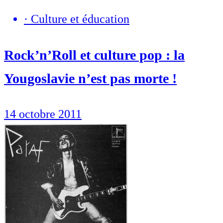
·
Culture et éducation
Rock’n’Roll et culture pop : la
Yougoslavie n’est pas morte !
14 octobre 2011