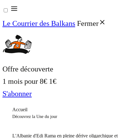
Aller
au
Le Courrier des Balkans
Fermer
contenu
Offre découverte
1 mois pour
8€
1€
S'abonner
Accueil
Découvrez la Une du jour
L'Albanie d'Edi Rama en pleine dérive oligarchique et