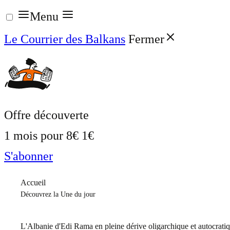
Aller
Menu
au
Le Courrier des Balkans
Fermer
contenu
Offre découverte
1 mois pour
8€
1€
S'abonner
Accueil
Découvrez la Une du jour
L'Albanie d'Edi Rama en pleine dérive oligarchique et autocrati