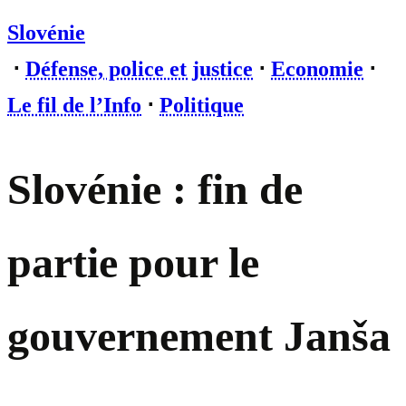
Slovénie
⋅
Défense, police et justice
⋅
Economie
⋅
Le fil de l’Info
⋅
Politique
Slovénie : fin de
partie pour le
gouvernement Janša