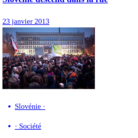
23 janvier 2013
Slovénie
·
·
Société