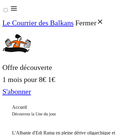
Aller
au
Le Courrier des Balkans
Fermer
contenu
Offre découverte
1 mois pour
8€
1€
S'abonner
Accueil
Découvrez la Une du jour
L'Albanie d'Edi Rama en pleine dérive oligarchique et