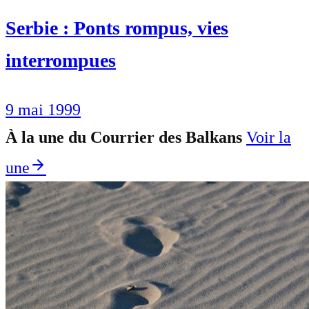
Serbie : Ponts rompus, vies
interrompues
9 mai 1999
À la une du Courrier des Balkans
Voir la
une