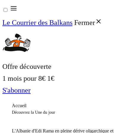
Aller
au
Le Courrier des Balkans
Fermer
contenu
Offre découverte
1 mois pour
8€
1€
S'abonner
Accueil
Découvrez la Une du jour
L'Albanie d'Edi Rama en pleine dérive oligarchique et