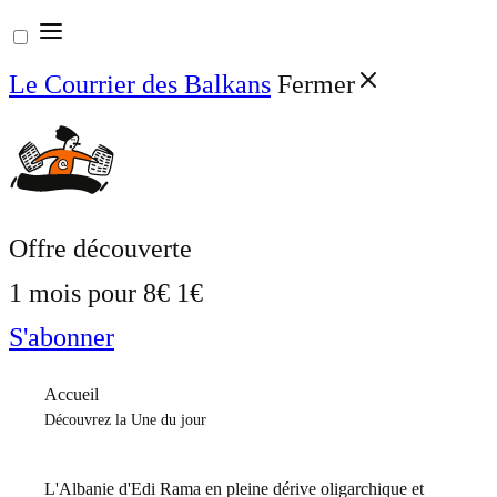
Aller
au
Le Courrier des Balkans
Fermer
contenu
Offre découverte
1 mois pour
8€
1€
S'abonner
Accueil
Découvrez la Une du jour
L'Albanie d'Edi Rama en pleine dérive oligarchique et