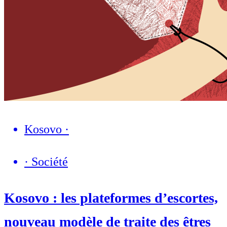
Kosovo
·
·
Société
Kosovo : les plateformes d’escortes,
nouveau modèle de traite des êtres