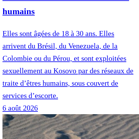
humains
Elles sont âgées de 18 à 30 ans. Elles
arrivent du Brésil, du Venezuela, de la
Colombie ou du Pérou, et sont exploitées
sexuellement au Kosovo par des réseaux de
traite d’êtres humains, sous couvert de
services d’escorte.
6 août 2026