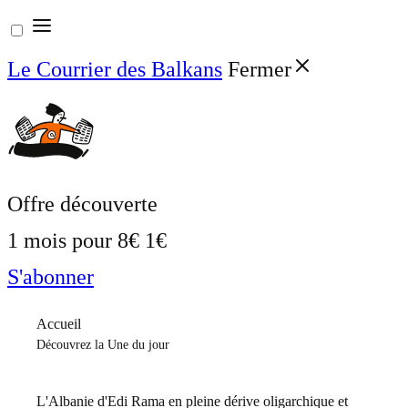
Aller
au
Le Courrier des Balkans
Fermer
contenu
Offre découverte
1 mois pour
8€
1€
S'abonner
Accueil
Découvrez la Une du jour
L'Albanie d'Edi Rama en pleine dérive oligarchique et