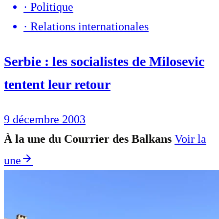
·
Politique
·
Relations internationales
Serbie : les socialistes de Milosevic
tentent leur retour
9 décembre 2003
À la une du Courrier des Balkans
Voir la
une