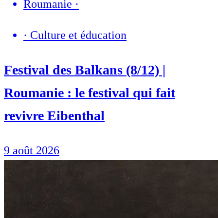
Roumanie
·
·
Culture et éducation
Festival des Balkans (8/12) |
Roumanie : le festival qui fait
revivre Eibenthal
9 août 2026