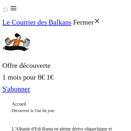
Aller
au
Le Courrier des Balkans
Fermer
contenu
Offre découverte
1 mois pour
8€
1€
S'abonner
Accueil
Découvrez la Une du jour
L'Albanie d'Edi Rama en pleine dérive oligarchique et