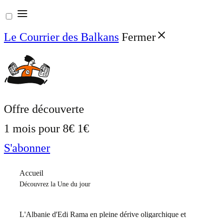
Aller
au
Le Courrier des Balkans
Fermer
contenu
Offre découverte
1 mois pour
8€
1€
S'abonner
Accueil
Découvrez la Une du jour
L'Albanie d'Edi Rama en pleine dérive oligarchique et