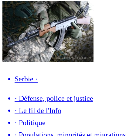
Serbie
·
·
Défense, police et justice
·
Le fil de l'Info
·
Politique
·
Populations, minorités et migrations