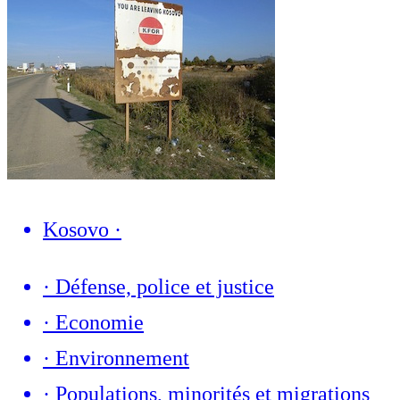
Kosovo
·
·
Défense, police et justice
·
Economie
·
Environnement
·
Populations, minorités et migrations