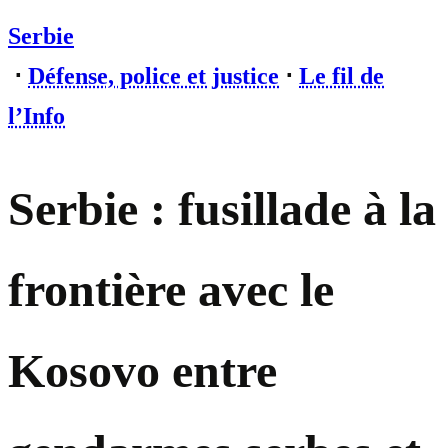
Serbie
⋅
Défense, police et justice
⋅
Le fil de
l’Info
Serbie : fusillade à la
frontière avec le
Kosovo entre