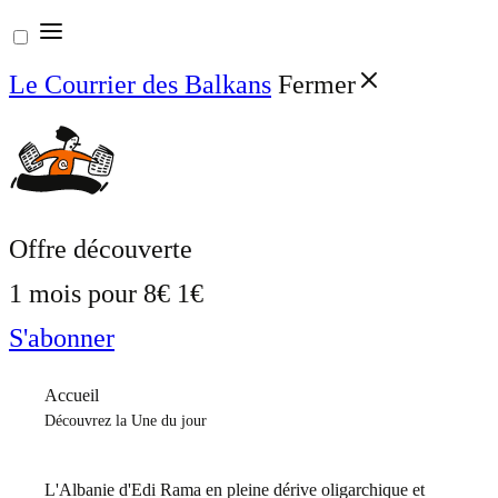
Aller
au
Le Courrier des Balkans
Fermer
contenu
Offre découverte
1 mois pour
8€
1€
S'abonner
Accueil
Découvrez la Une du jour
L'Albanie d'Edi Rama en pleine dérive oligarchique et