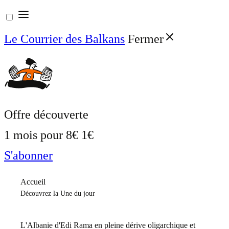
Aller
au
Le Courrier des Balkans
Fermer
contenu
Offre découverte
1 mois pour
8€
1€
S'abonner
Accueil
Découvrez la Une du jour
L'Albanie d'Edi Rama en pleine dérive oligarchique et