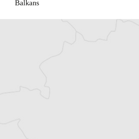
Balkans
Vous avez déjà un compte ?
Se connecter
Julie Quetier
Traducteur⋅rice
Courrier des Balkans
Courrier des Balkans