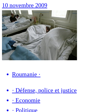
10 novembre 2009
Roumanie
·
·
Défense, police et justice
·
Economie
·
Politique