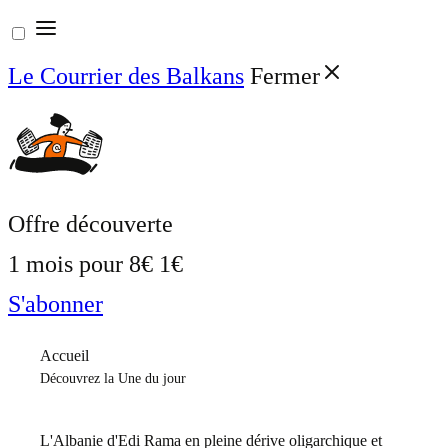
Aller
au
Le Courrier des Balkans
Fermer
contenu
Offre découverte
1 mois pour
8€
1€
S'abonner
Accueil
Découvrez la Une du jour
L'Albanie d'Edi Rama en pleine dérive oligarchique et