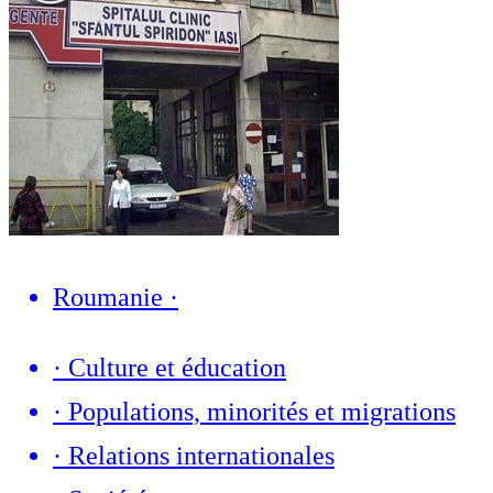
Roumanie
·
·
Culture et éducation
·
Populations, minorités et migrations
·
Relations internationales