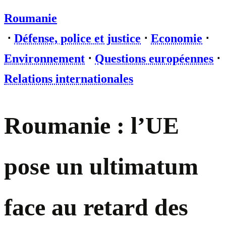
Roumanie
⋅
Défense, police et justice
⋅
Economie
⋅
Environnement
⋅
Questions européennes
⋅
Relations internationales
Roumanie : l’UE
pose un ultimatum
face au retard des