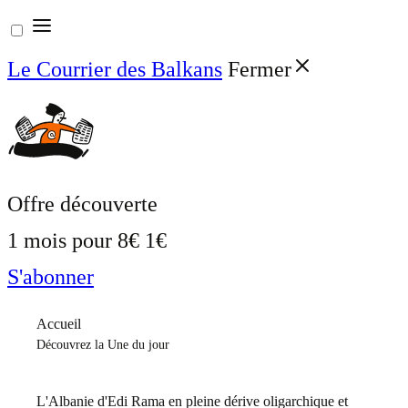
Aller
au
Le Courrier des Balkans
Fermer
contenu
Offre découverte
1 mois pour
8€
1€
S'abonner
Accueil
Découvrez la Une du jour
L'Albanie d'Edi Rama en pleine dérive oligarchique et