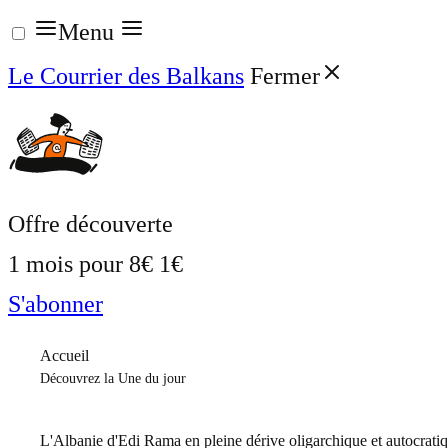
Aller
Menu
au
Le Courrier des Balkans
Fermer
contenu
Offre découverte
1 mois pour
8€
1€
S'abonner
Accueil
Découvrez la Une du jour
L'Albanie d'Edi Rama en pleine dérive oligarchique et autocrati