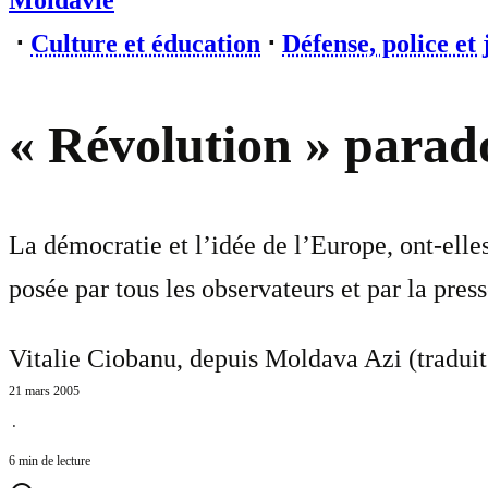
Moldavie
⋅
Culture et éducation
⋅
Défense, police et 
« Révolution » parad
La démocratie et l’idée de l’Europe, ont-elle
posée par tous les observateurs et par la pre
Vitalie Ciobanu, depuis Moldava Azi (tradui
21 mars 2005
⋅
6 min de lecture