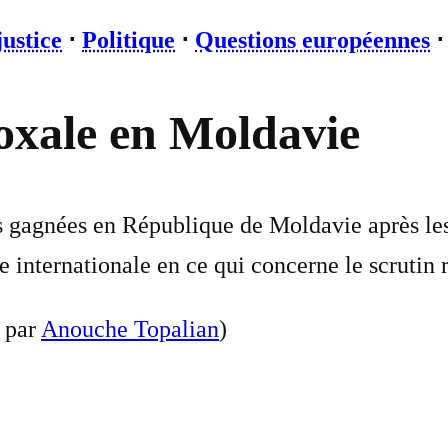
justice
⋅
Politique
⋅
Questions européennes
oxale en Moldavie
s gagnées en République de Moldavie après les
sse internationale en ce qui concerne le scrut
t par
Anouche Topalian
)