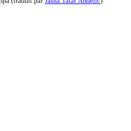
pa (traduit par
Jasna Tatar Anđelić
)