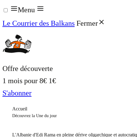
Aller
Menu
au
Le Courrier des Balkans
Fermer
contenu
Offre découverte
1 mois pour
8€
1€
S'abonner
Accueil
Découvrez la Une du jour
L'Albanie d'Edi Rama en pleine dérive oligarchique et autocrati