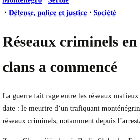
Monténégro
⋅
Serbie
⋅
Défense, police et justice
⋅
Société
Réseaux criminels en 
clans a commencé
La guerre fait rage entre les réseaux mafieux
date : le meurtre d’un trafiquant monténégri
réseaux criminels, notamment depuis l’arrest