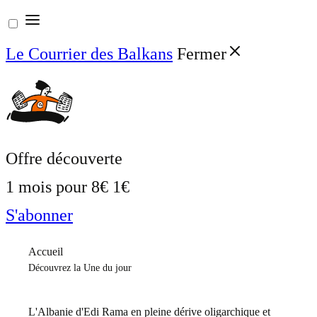
Aller
au
Le Courrier des Balkans
Fermer
contenu
Offre découverte
1 mois pour
8€
1€
S'abonner
Accueil
Découvrez la Une du jour
L'Albanie d'Edi Rama en pleine dérive oligarchique et