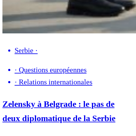
Serbie
·
·
Questions européennes
·
Relations internationales
Zelensky à Belgrade : le pas de
deux diplomatique de la Serbie