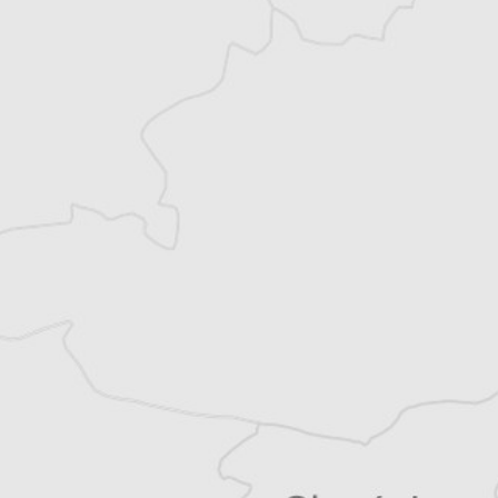
Julie Quetier
Traducteur⋅rice
Courrier des Balkans
Courrier des Balkans
Tous nos articles de Delo