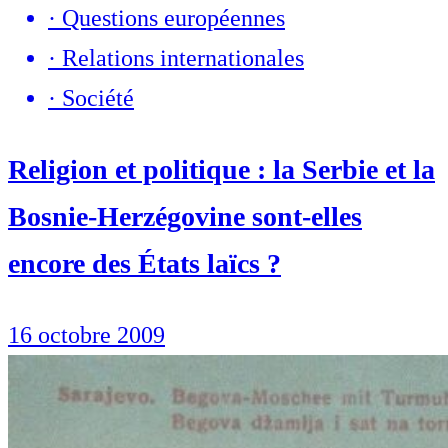
·
Questions européennes
·
Relations internationales
·
Société
Religion et politique : la Serbie et la
Bosnie-Herzégovine sont-elles
encore des États laïcs ?
16 octobre 2009