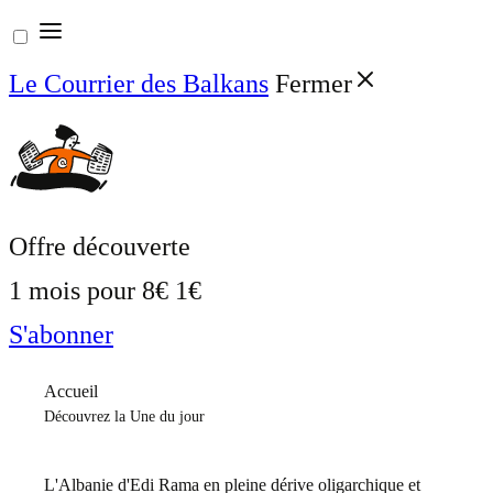
Aller
au
Le Courrier des Balkans
Fermer
contenu
Offre découverte
1 mois pour
8€
1€
S'abonner
Accueil
Découvrez la Une du jour
L'Albanie d'Edi Rama en pleine dérive oligarchique et