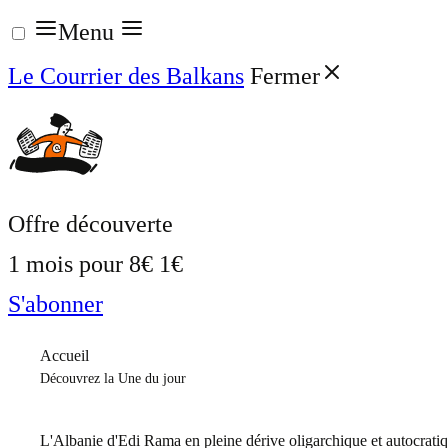
Aller
Menu
au
Le Courrier des Balkans
Fermer
contenu
Offre découverte
1 mois pour
8€
1€
S'abonner
Accueil
Découvrez la Une du jour
L'Albanie d'Edi Rama en pleine dérive oligarchique et autocrati