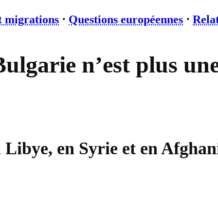
t migrations
⋅
Questions européennes
⋅
Relat
Bulgarie n’est plus une
n Libye, en Syrie et en Afghan