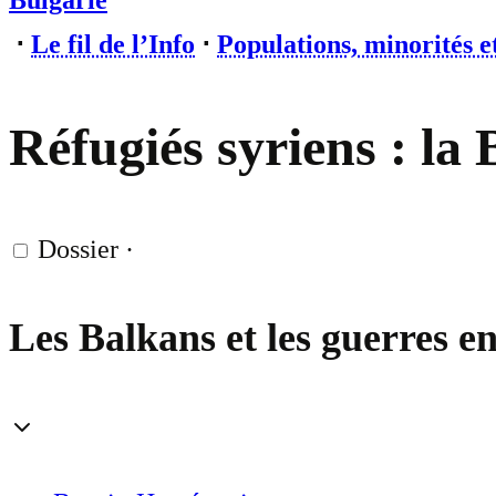
Bulgarie
⋅
Le fil de l’Info
⋅
Populations, minorités e
Réfugiés syriens : la 
Dossier
·
Les Balkans et les guerres e