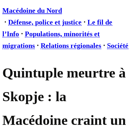
Macédoine du Nord
⋅
Défense, police et justice
⋅
Le fil de
l’Info
⋅
Populations, minorités et
migrations
⋅
Relations régionales
⋅
Société
Quintuple meurtre à
Skopje : la
Macédoine craint un