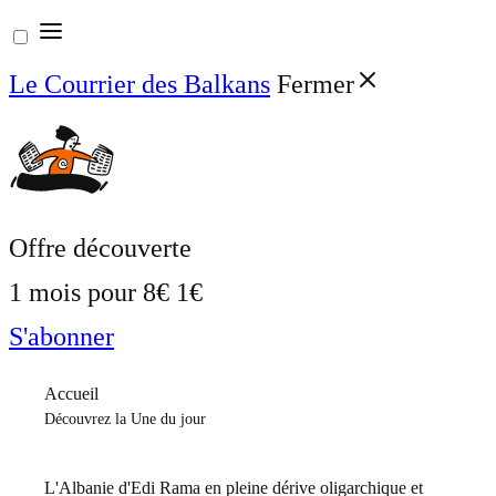
Aller
au
Le Courrier des Balkans
Fermer
contenu
Offre découverte
1 mois pour
8€
1€
S'abonner
Accueil
Découvrez la Une du jour
L'Albanie d'Edi Rama en pleine dérive oligarchique et