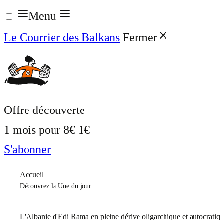
Aller
Menu
au
Le Courrier des Balkans
Fermer
contenu
Offre découverte
1 mois pour
8€
1€
S'abonner
Accueil
Découvrez la Une du jour
L'Albanie d'Edi Rama en pleine dérive oligarchique et autocrati