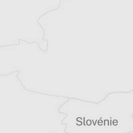
Alexandre Billette
Traducteur⋅rice
Tous nos articles de Koha Jone