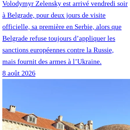
Volodymyr Zelensky est arrivé vendredi soir
à Belgrade, pour deux jours de visite
officielle, sa première en Serbie, alors que
Belgrade refuse toujours d’appliquer les
sanctions européennes contre la Russie,
mais fournit des armes à l’Ukraine.
8 août 2026