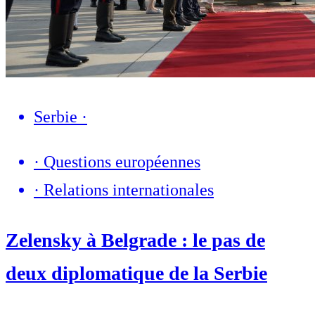
Serbie
·
·
Questions européennes
·
Relations internationales
Zelensky à Belgrade : le pas de
deux diplomatique de la Serbie