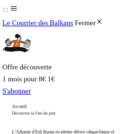
Aller
au
Le Courrier des Balkans
Fermer
contenu
Offre découverte
1 mois pour
8€
1€
S'abonner
Accueil
Découvrez la Une du jour
L'Albanie d'Edi Rama en pleine dérive oligarchique et