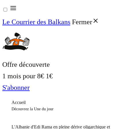
Aller
au
Le Courrier des Balkans
Fermer
contenu
Offre découverte
1 mois pour
8€
1€
S'abonner
Accueil
Découvrez la Une du jour
L'Albanie d'Edi Rama en pleine dérive oligarchique et