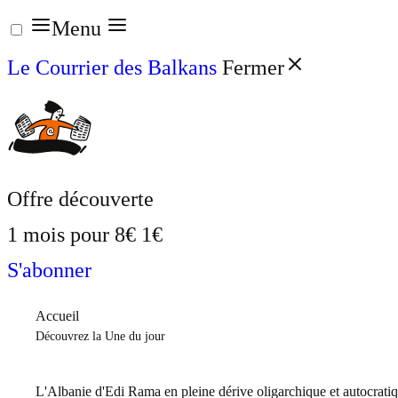
Aller
Menu
au
Le Courrier des Balkans
Fermer
contenu
Offre découverte
1 mois pour
8€
1€
S'abonner
Accueil
Découvrez la Une du jour
L'Albanie d'Edi Rama en pleine dérive oligarchique et autocrati