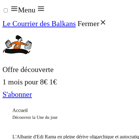
Aller
Menu
au
Le Courrier des Balkans
Fermer
contenu
Offre découverte
1 mois pour
8€
1€
S'abonner
Accueil
Découvrez la Une du jour
L'Albanie d'Edi Rama en pleine dérive oligarchique et autocrati