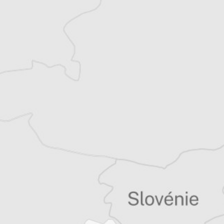
Balkans
Vous avez déjà un compte ?
Se connecter
Simon Rico
Traducteur⋅rice
Tous nos articles de B 92