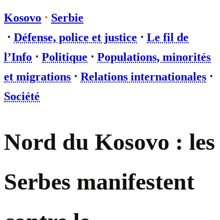
Kosovo
⋅
Serbie
⋅
Défense, police et justice
⋅
Le fil de
l’Info
⋅
Politique
⋅
Populations, minorités
et migrations
⋅
Relations internationales
⋅
Société
Nord du Kosovo : les
Serbes manifestent