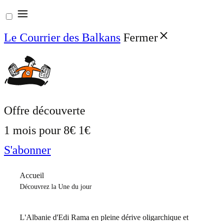
Aller
au
Le Courrier des Balkans
Fermer
contenu
Offre découverte
1 mois pour
8€
1€
S'abonner
Accueil
Découvrez la Une du jour
L'Albanie d'Edi Rama en pleine dérive oligarchique et