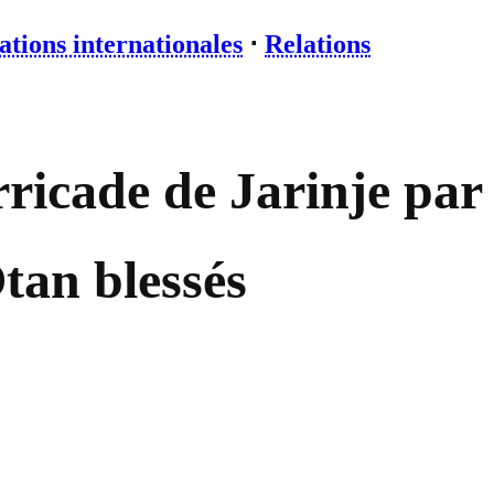
ations internationales
⋅
Relations
rricade de Jarinje par
Otan blessés