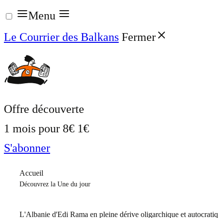
Aller
Menu
au
Le Courrier des Balkans
Fermer
contenu
Offre découverte
1 mois pour
8€
1€
S'abonner
Accueil
Découvrez la Une du jour
L'Albanie d'Edi Rama en pleine dérive oligarchique et autocrati