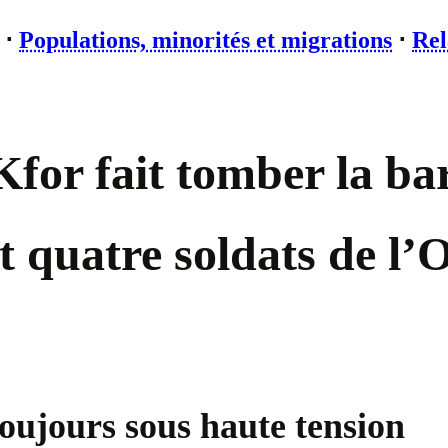
⋅
Populations, minorités et migrations
⋅
Rel
for fait tomber la ba
et quatre soldats de l’
oujours sous haute tension