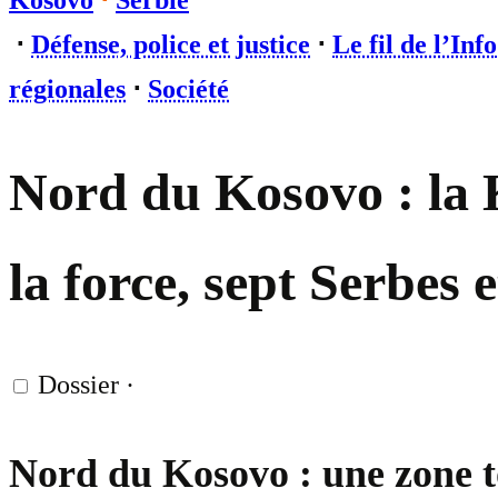
Kosovo
⋅
Serbie
⋅
Défense, police et justice
⋅
Le fil de l’Info
régionales
⋅
Société
Nord du Kosovo : la K
la force, sept Serbes 
Dossier
·
Nord du Kosovo : une zone t