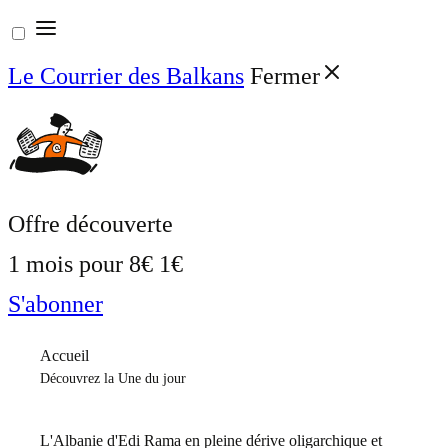
Aller
au
Le Courrier des Balkans
Fermer
contenu
Offre découverte
1 mois pour
8€
1€
S'abonner
Accueil
Découvrez la Une du jour
L'Albanie d'Edi Rama en pleine dérive oligarchique et