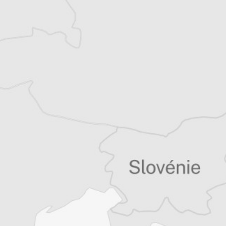
Persa Aligrudic
Traducteur⋅rice
Tous nos articles de Vijesti