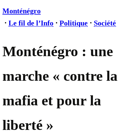
Monténégro
⋅
Le fil de l’Info
⋅
Politique
⋅
Société
Monténégro : une
marche « contre la
mafia et pour la
liberté »