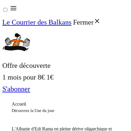
Aller
au
Le Courrier des Balkans
Fermer
contenu
Offre découverte
1 mois pour
8€
1€
S'abonner
Accueil
Découvrez la Une du jour
L'Albanie d'Edi Rama en pleine dérive oligarchique et