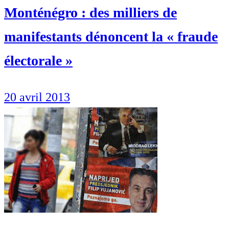
Monténégro : des milliers de
manifestants dénoncent la « fraude
électorale »
20 avril 2013