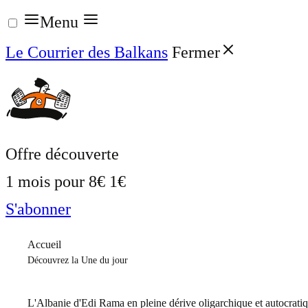
Aller
Menu
au
Le Courrier des Balkans
Fermer
contenu
Offre découverte
1 mois pour
8€
1€
S'abonner
Accueil
Découvrez la Une du jour
L'Albanie d'Edi Rama en pleine dérive oligarchique et autocrati