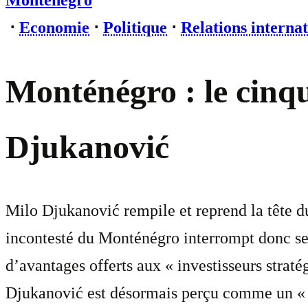
Monténégro
⋅
Economie
⋅
Politique
⋅
Relations internat
Monténégro : le cinqu
Djukanović
Milo Djukanović rempile et reprend la tête d
incontesté du Monténégro interrompt donc ses
d’avantages offerts aux « investisseurs straté
Djukanović est désormais perçu comme un « f