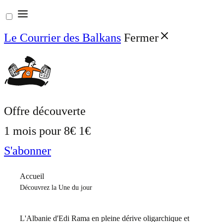
Aller
au
Le Courrier des Balkans
Fermer
contenu
Offre découverte
1 mois pour
8€
1€
S'abonner
Accueil
Découvrez la Une du jour
L'Albanie d'Edi Rama en pleine dérive oligarchique et