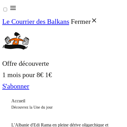
Aller
au
Le Courrier des Balkans
Fermer
contenu
Offre découverte
1 mois pour
8€
1€
S'abonner
Accueil
Découvrez la Une du jour
L'Albanie d'Edi Rama en pleine dérive oligarchique et