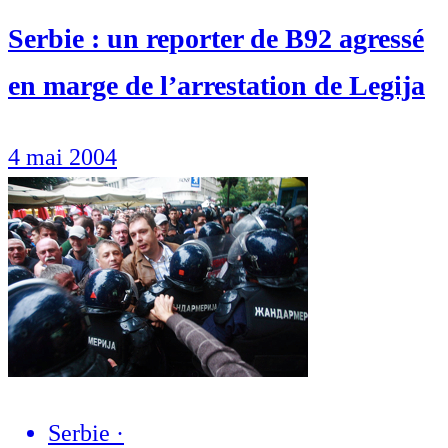
Serbie : un reporter de B92 agressé
en marge de l’arrestation de Legija
4 mai 2004
Serbie
·