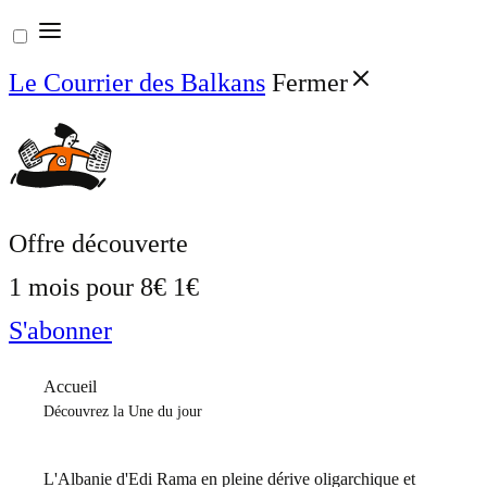
Aller
au
Le Courrier des Balkans
Fermer
contenu
Offre découverte
1 mois pour
8€
1€
S'abonner
Accueil
Découvrez la Une du jour
L'Albanie d'Edi Rama en pleine dérive oligarchique et