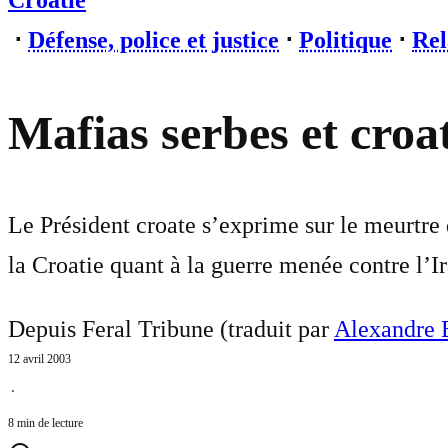
Croatie
⋅
Défense, police et justice
⋅
Politique
⋅
Rel
Mafias serbes et croat
Le Président croate s’exprime sur le meurtre 
la Croatie quant à la guerre menée contre l’I
Depuis Feral Tribune (traduit par
Alexandre B
12 avril 2003
⋅
8 min de lecture