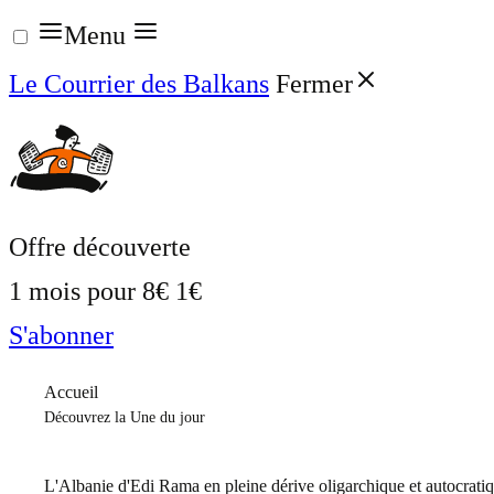
Aller
Menu
au
Le Courrier des Balkans
Fermer
contenu
Offre découverte
1 mois pour
8€
1€
S'abonner
Accueil
Découvrez la Une du jour
L'Albanie d'Edi Rama en pleine dérive oligarchique et autocrati