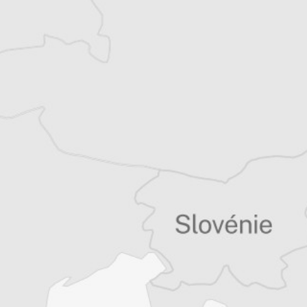
Thomas Claus
Traducteur⋅rice
Tous nos articles de Vreme (Macédoine)