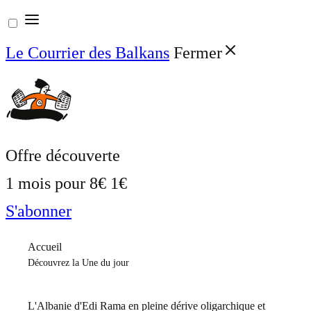
Aller
au
Le Courrier des Balkans
Fermer
contenu
Offre découverte
1 mois pour
8€
1€
S'abonner
Accueil
Découvrez la Une du jour
L'Albanie d'Edi Rama en pleine dérive oligarchique et