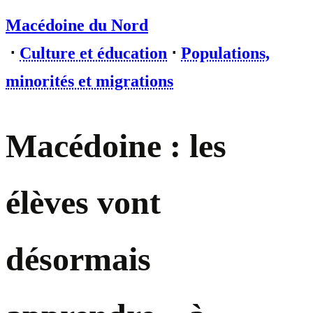
Macédoine du Nord
⋅
Culture et éducation
⋅
Populations,
minorités et migrations
Macédoine : les
élèves vont
désormais