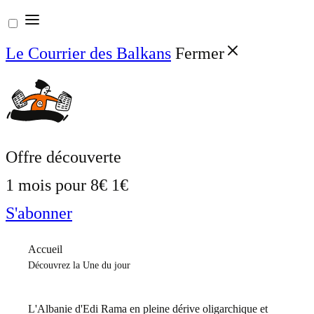
Aller
au
Le Courrier des Balkans
Fermer
contenu
Offre découverte
1 mois pour
8€
1€
S'abonner
Accueil
Découvrez la Une du jour
L'Albanie d'Edi Rama en pleine dérive oligarchique et