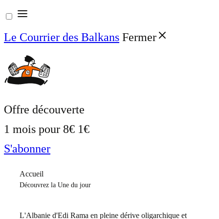
Aller
au
Le Courrier des Balkans
Fermer
contenu
Offre découverte
1 mois pour
8€
1€
S'abonner
Accueil
Découvrez la Une du jour
L'Albanie d'Edi Rama en pleine dérive oligarchique et