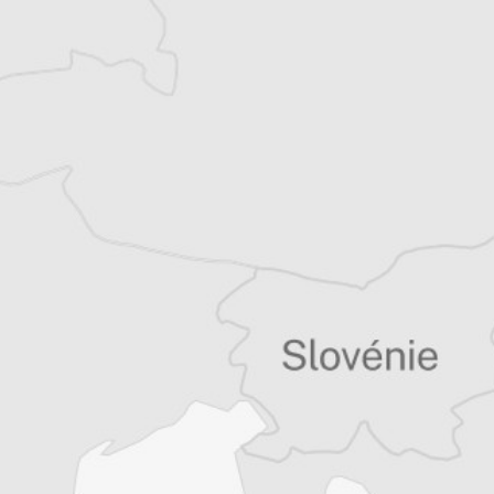
Thomas Claus
Traducteur⋅rice
Tous nos articles de Utrinski Vesnik