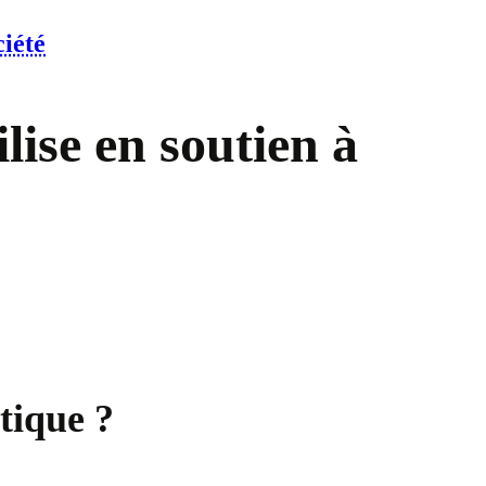
ciété
ise en soutien à
tique ?