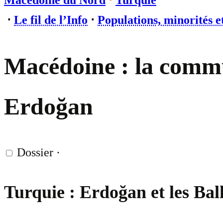
Macédoine du Nord
⋅
Turquie
⋅
Le fil de l’Info
⋅
Populations, minorités e
Macédoine : la commu
Erdoğan
Dossier
·
Turquie : Erdoğan et les Ba