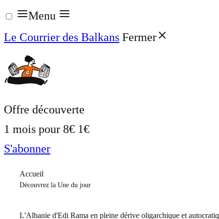
Aller
Menu
au
Le Courrier des Balkans
Fermer
contenu
Offre découverte
1 mois pour
8€
1€
S'abonner
Accueil
Découvrez la Une du jour
L'Albanie d'Edi Rama en pleine dérive oligarchique et autocrati