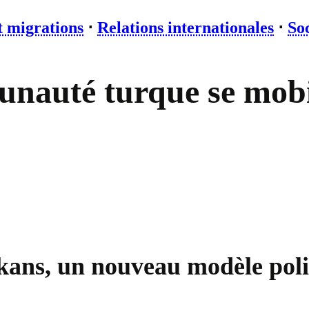
t migrations
⋅
Relations internationales
⋅
So
nauté turque se mobil
lkans, un nouveau modèle poli