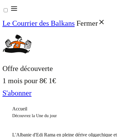
Aller
au
Le Courrier des Balkans
Fermer
contenu
Offre découverte
1 mois pour
8€
1€
S'abonner
Accueil
Découvrez la Une du jour
L'Albanie d'Edi Rama en pleine dérive oligarchique et