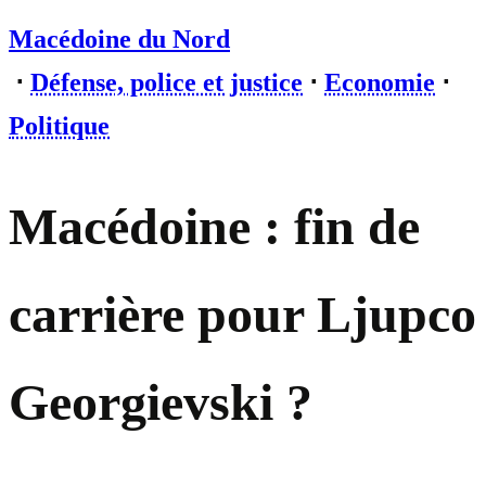
Macédoine du Nord
⋅
Défense, police et justice
⋅
Economie
⋅
Politique
Macédoine : fin de
carrière pour Ljupco
Georgievski ?