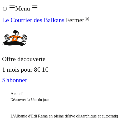
Aller
Menu
au
Le Courrier des Balkans
Fermer
contenu
Offre découverte
1 mois pour
8€
1€
S'abonner
Accueil
Découvrez la Une du jour
L'Albanie d'Edi Rama en pleine dérive oligarchique et autocrati