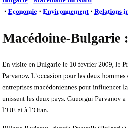
Bulgarie
⋅
Macédoine du Nord
⋅
Economie
⋅
Environnement
⋅
Relations i
Macédoine-Bulgarie : 
En visite en Bulgarie le 10 février 2009, l
Parvanov. L’occasion pour les deux hommes d
entreprises macédoniennes pour influencer la 
unissent les deux pays. Gueorgui Parvanov a 
l’UE et à l’Otan.