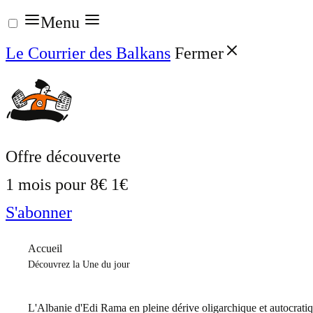
Aller
Menu
au
Le Courrier des Balkans
Fermer
contenu
Offre découverte
1 mois pour
8€
1€
S'abonner
Accueil
Découvrez la Une du jour
L'Albanie d'Edi Rama en pleine dérive oligarchique et autocrati