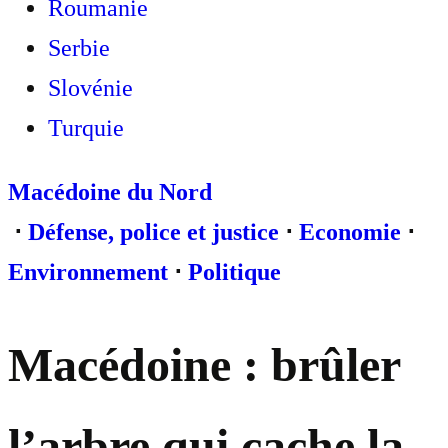
Roumanie
Serbie
Slovénie
Turquie
Macédoine du Nord
⋅
Défense, police et justice
⋅
Economie
⋅
Environnement
⋅
Politique
Macédoine : brûler
l’arbre qui cache la