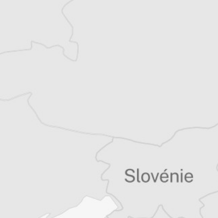
Thomas Claus
Traducteur⋅rice
Tous nos articles de Kapital (Macédoine)