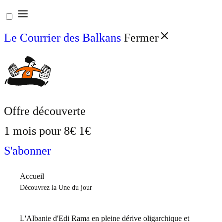
Aller
au
Le Courrier des Balkans
Fermer
contenu
Offre découverte
1 mois pour
8€
1€
S'abonner
Accueil
Découvrez la Une du jour
L'Albanie d'Edi Rama en pleine dérive oligarchique et